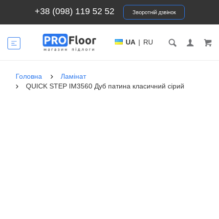
+38 (098) 119 52 52
Зворотній дзвінок
UA
|
RU
Головна
Ламінат
QUICK STEP IM3560 Дуб патина класичний сірий