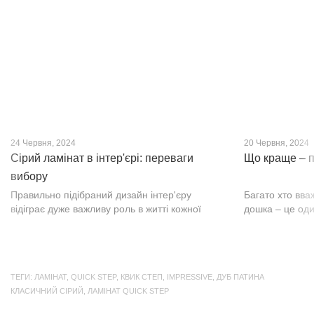
нещодавно, він швидко став...
фактурою, а по
24 Червня, 2024
20 Червня, 2024
Сірий ламінат в інтер'єрі: переваги
Що краще – п
вибору
Правильно підібраний дизайн інтер'єру
Багато хто вва
відіграє дуже важливу роль в житті кожної
дошка – це оди
людини. В затишних кімнатах з сучасним
будматеріал. А
інтер'єром легко відпочивати, працювати та
у них є тільки 
проводити спільний час з родиною. Сіри...
екологічно чист
ТЕГИ:
ЛАМІНАТ
,
QUICK STEP
,
КВИК СТЕП
,
IMPRESSIVE
,
ДУБ ПАТИНА
КЛАСИЧНИЙ СІРИЙ
,
ЛАМІНАТ QUICK STEP