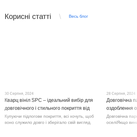
Корисні статті
Весь блог
30 Серпня, 2024
28 Серпня, 2024
Кварц вініл SPC – ідеальний вибір для
Довговічна п
довговічного і стильного покриття від
оздоблення о
PROFLOOR
Купуючи підлогове покриття, всі хочуть, щоб
Довговічна па
воно служило довго і зберігало свій вигляд.
оселіЯкщо вин
Це бажання може здійснитися, якщо вибрати
інтер’єр, парк
кварц-вініл SPC. Хоча цей матеріал з'явився
вишуканості. Т