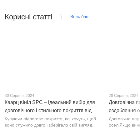
Корисні статті
Весь блог
30 Серпня, 2024
28 Серпня, 2024
Кварц вініл SPC – ідеальний вибір для
Довговічна п
довговічного і стильного покриття від
оздоблення о
PROFLOOR
Купуючи підлогове покриття, всі хочуть, щоб
Довговічна па
воно служило довго і зберігало свій вигляд.
оселіЯкщо вин
Це бажання може здійснитися, якщо вибрати
інтер’єр, парк
кварц-вініл SPC. Хоча цей матеріал з'явився
вишуканості. Т