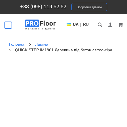
+38 (098) 119 52 52
Зворотній дзвінок
UA
|
RU
Головна
Ламінат
QUICK STEP IM1861 Деревина під бетон світло-сіра