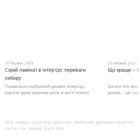
нещодавно, він швидко став...
фактурою, а по
24 Червня, 2024
20 Червня, 2024
Сірий ламінат в інтер'єрі: переваги
Що краще – п
вибору
Правильно підібраний дизайн інтер'єру
Багато хто вва
відіграє дуже важливу роль в житті кожної
дошка – це оди
людини. В затишних кімнатах з сучасним
будматеріал. А
інтер'єром легко відпочивати, працювати та
у них є тільки 
проводити спільний час з родиною. Сіри...
екологічно чист
ТЕГИ:
ЛАМІНАТ
,
QUICK STEP
,
КВИК СТЕП
,
IMPRESSIVE
,
ДЕРЕВИНА ПІД БЕТОН
СВІТЛО-СІРА
,
ЛАМІНАТ QUICK STEP