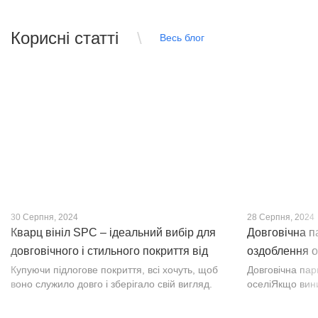
Корисні статті
Весь блог
30 Серпня, 2024
28 Серпня, 2024
Кварц вініл SPC – ідеальний вибір для
Довговічна п
довговічного і стильного покриття від
оздоблення о
PROFLOOR
Купуючи підлогове покриття, всі хочуть, щоб
Довговічна па
воно служило довго і зберігало свій вигляд.
оселіЯкщо вин
Це бажання може здійснитися, якщо вибрати
інтер’єр, парк
кварц-вініл SPC. Хоча цей матеріал з'явився
вишуканості. Т