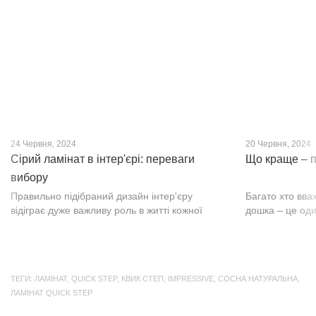
нещодавно, він швидко став...
фактурою, а по
24 Червня, 2024
20 Червня, 2024
Сірий ламінат в інтер'єрі: переваги
Що краще – п
вибору
Правильно підібраний дизайн інтер'єру
Багато хто вва
відіграє дуже важливу роль в житті кожної
дошка – це оди
людини. В затишних кімнатах з сучасним
будматеріал. А
інтер'єром легко відпочивати, працювати та
у них є тільки 
проводити спільний час з родиною. Сіри...
екологічно чист
ТЕГИ:
ЛАМІНАТ
,
QUICK STEP
,
КВИК СТЕП
,
IMPRESSIVE
,
СОСНА НАТУРАЛЬНА
,
ЛАМІНАТ QUICK STEP