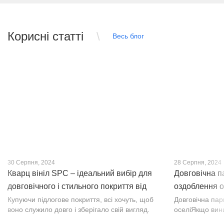
Корисні статті
Весь блог
30 Серпня, 2024
28 Серпня, 2024
Кварц вініл SPC – ідеальний вибір для
Довговічна п
довговічного і стильного покриття від
оздоблення о
PROFLOOR
Купуючи підлогове покриття, всі хочуть, щоб
Довговічна па
воно служило довго і зберігало свій вигляд.
оселіЯкщо вин
Це бажання може здійснитися, якщо вибрати
інтер’єр, парк