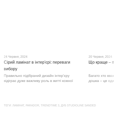
кварц-вініл SPC. Хоча цей матеріал з'явився
вишуканості. Т
нещодавно, він швидко став...
фактурою, а по
24 Червня, 2024
20 Червня, 2024
Сірий ламінат в інтер'єрі: переваги
Що краще – п
вибору
Правильно підібраний дизайн інтер'єру
Багато хто вва
відіграє дуже важливу роль в житті кожної
дошка – це оди
людини. В затишних кімнатах з сучасним
будматеріал. А
інтер'єром легко відпочивати, працювати та
у них є тільки 
проводити спільний час з родиною. Сіри...
екологічно чист
ТЕГИ:
ЛАМІНАТ
,
PARADOR
,
TRENDTIME 3
,
ДУБ STUDIOLINE SANDED