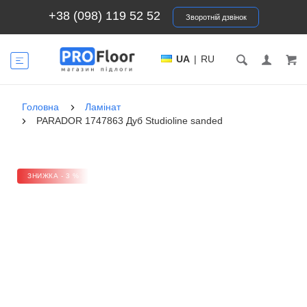
+38 (098) 119 52 52
Зворотній дзвінок
UA
|
RU
Головна
Ламінат
PARADOR 1747863 Дуб Studioline sanded
ЗНИЖКА - 3 %