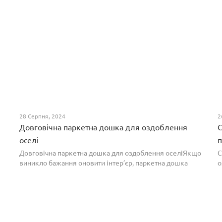
28 Серпня, 2024
2
Довговічна паркетна дошка для оздоблення
С
оселі
п
Довговічна паркетна дошка для оздоблення оселіЯкщо
С
виникло бажання оновити інтер’єр, паркетна дошка
о
горіх додасть вишуканості. Таке екзотичне покриття
п
вражає фактурою, а поєднання світлих та темних ві...
т
н