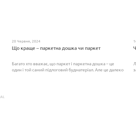
20 Червня, 2024
1
Що краще – паркетна дошка чи паркет
Ч
Багато хто вважає, що паркет і паркетна дошка – це
Л
один і той самий підлоговий будматеріал. Але це далеко
з
не так. Спільним у них є тільки те, що вони виготовлені з
П
екологічно чистого і природного мате...
п
р
RAL