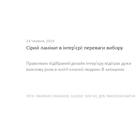
24 Червня, 2024
Сірий ламінат в інтер'єрі: переваги вибору
Правильно підібраний дизайн інтер'єру відіграє дуже
важливу роль в житті кожної людини. В затишних
кімнатах з сучасним інтер'єром легко відпочивати,
працювати та проводити спільний час з родиною. Сіри...
ТЕГИ:
ЛАМІНАТ
,
PARADOR
,
CLASSIC 1050 V4
,
ДУБ TRADITION NATU