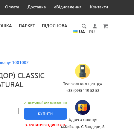
Оплата
Доставка
єВідновлення
Контакти
ДОШКА
ПАРКЕТ
ПІДОСНОВА
UA
|
RU
овару:
1001002
ОР) CLASSIC
ATURAL
Телефон кол-центру:
+38 (098) 119 52 52
Доступний для замовлення
КУПИТИ
Адреса салону:
➤ КУПИТИ В ОДИН КЛІК
м.Київ, пр. С.Бандери, 8