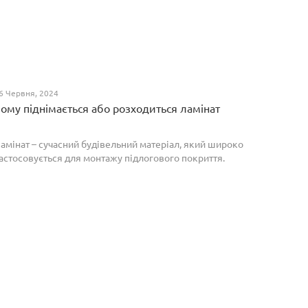
6 Червня, 2024
ому піднімається або розходиться ламінат
амінат – сучасний будівельний матеріал, який широко
астосовується для монтажу підлогового покриття.
роте, якщо неправильно укласти ламіноване
окриття, то надалі в процесі експлуатації воно може
о...