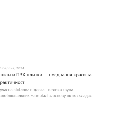
6 Серпня, 2024
тильна ПВХ-плитка — поєднання краси та
рактичності
учасна вінілова підлога – велика група
здоблювальних матеріалів, основу яких складає
олівінілхлорид. Оптимальним співвідношенням ціни
а якості вирізняються плитки ПВХ, які по структурі
агадують л...