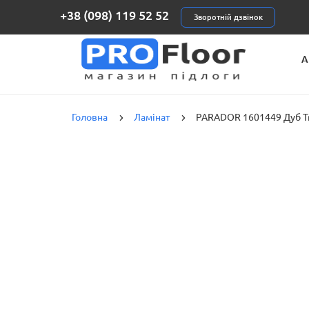
+38 (098) 119 52 52
Зворотній дзвінок
А
К
Головна
Ламінат
PARADOR 1601449 Дуб Tra