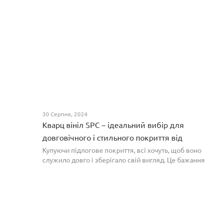
30 Серпня, 2024
Кварц вініл SPC – ідеальний вибір для
довговічного і стильного покриття від
PROFLOOR
Купуючи підлогове покриття, всі хочуть, щоб воно
служило довго і зберігало свій вигляд. Це бажання
може здійснитися, якщо вибрати кварц-вініл SPC. Хоча
цей матеріал з'явився нещодавно, він швидко став...