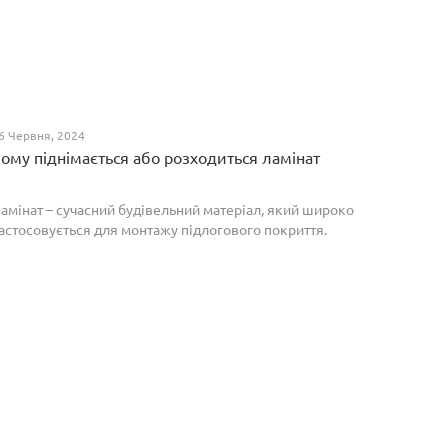
6 Червня, 2024
ому піднімається або розходиться ламінат
амінат – сучасний будівельний матеріал, який широко
астосовується для монтажу підлогового покриття.
роте, якщо неправильно укласти ламіноване
окриття, то надалі в процесі експлуатації воно може
о...