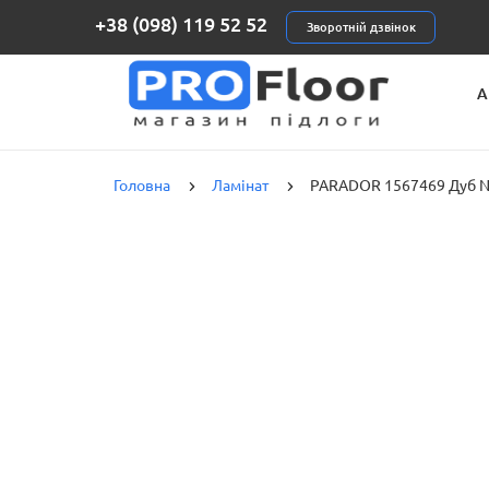
+38 (098) 119 52 52
Зворотній дзвінок
А
К
Головна
Ламінат
PARADOR 1567469 Дуб No