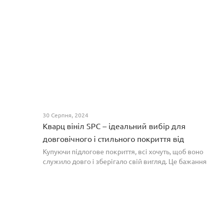
30 Серпня, 2024
Кварц вініл SPC – ідеальний вибір для
довговічного і стильного покриття від
PROFLOOR
Купуючи підлогове покриття, всі хочуть, щоб воно
служило довго і зберігало свій вигляд. Це бажання
може здійснитися, якщо вибрати кварц-вініл SPC. Хоча
цей матеріал з'явився нещодавно, він швидко став...