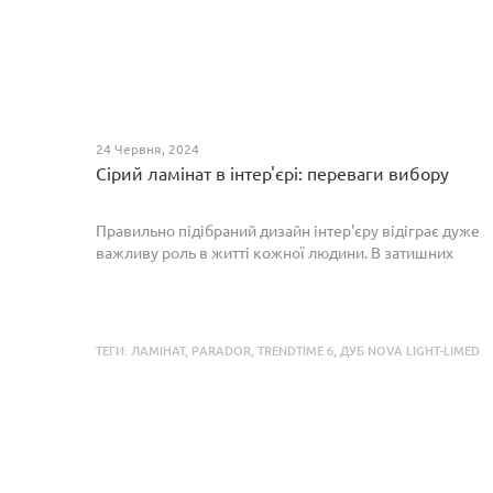
24 Червня, 2024
Сірий ламінат в інтер'єрі: переваги вибору
Правильно підібраний дизайн інтер'єру відіграє дуже
важливу роль в житті кожної людини. В затишних
кімнатах з сучасним інтер'єром легко відпочивати,
працювати та проводити спільний час з родиною. Сіри...
ТЕГИ:
ЛАМІНАТ
,
PARADOR
,
TRENDTIME 6
,
ДУБ NOVA LIGHT-LIMED