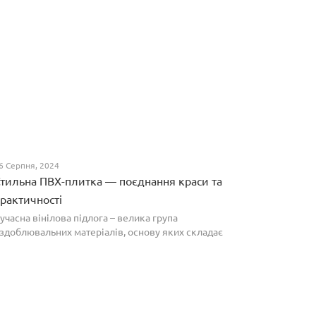
6 Серпня, 2024
тильна ПВХ-плитка — поєднання краси та
рактичності
учасна вінілова підлога – велика група
здоблювальних матеріалів, основу яких складає
олівінілхлорид. Оптимальним співвідношенням ціни
а якості вирізняються плитки ПВХ, які по структурі
агадують л...