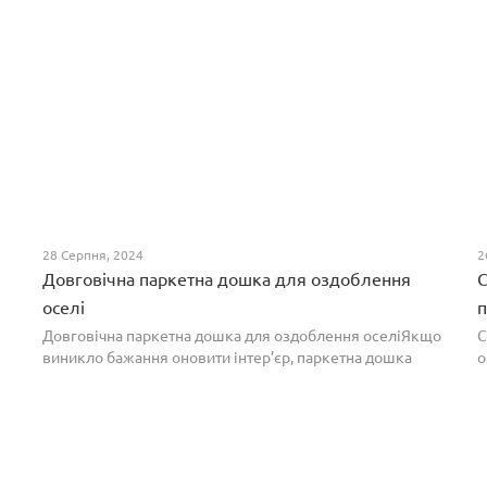
28 Серпня, 2024
2
Довговічна паркетна дошка для оздоблення
С
оселі
п
Довговічна паркетна дошка для оздоблення оселіЯкщо
С
виникло бажання оновити інтер’єр, паркетна дошка
о
горіх додасть вишуканості. Таке екзотичне покриття
п
вражає фактурою, а поєднання світлих та темних ві...
т
н