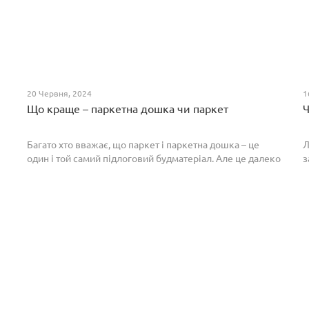
20 Червня, 2024
1
Що краще – паркетна дошка чи паркет
Ч
Багато хто вважає, що паркет і паркетна дошка – це
Л
один і той самий підлоговий будматеріал. Але це далеко
з
не так. Спільним у них є тільки те, що вони виготовлені з
П
екологічно чистого і природного мате...
п
р