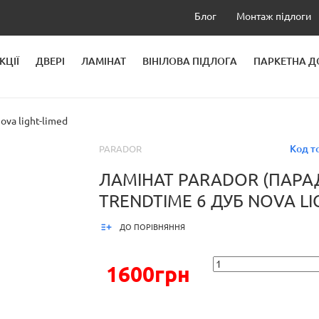
Блог
Монтаж підлоги
КЦІЇ
ДВЕРІ
ЛАМІНАТ
ВІНІЛОВА ПІДЛОГА
ПАРКЕТНА 
ЛЕЙ
va light-limed
Код т
PARADOR
ЛАМІНАТ PARADOR (ПАРА
TRENDTIME 6 ДУБ NOVA LI
ДО ПОРІВНЯННЯ
1600грн