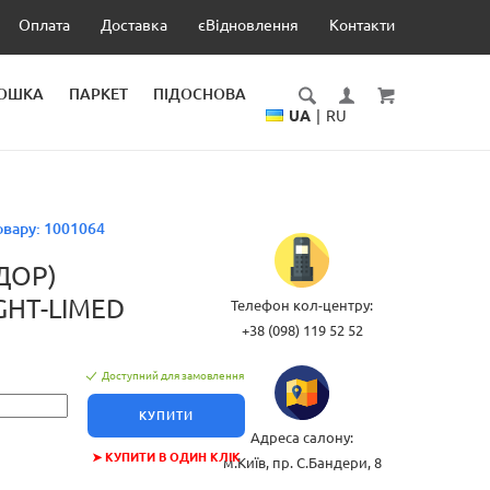
Оплата
Доставка
єВідновлення
Контакти
ДОШКА
ПАРКЕТ
ПІДОСНОВА
UA
|
RU
овару:
1001064
ДОР)
GHT-LIMED
Телефон кол-центру:
+38 (098) 119 52 52
Доступний для замовлення
КУПИТИ
Адреса салону:
➤ КУПИТИ В ОДИН КЛІК
м.Київ, пр. С.Бандери, 8