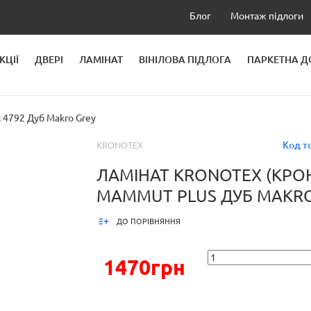
Блог
Монтаж підлоги
КЦІЇ
ДВЕРІ
ЛАМІНАТ
ВІНІЛОВА ПІДЛОГА
ПАРКЕТНА 
ЛЕЙ
4792 Дуб Makro Grey
Код т
KRONOTEX
ЛАМІНАТ KRONOTEX (КРО
MAMMUT PLUS ДУБ MAKRO
ДО ПОРІВНЯННЯ
1470грн