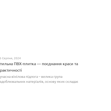
6 Серпня, 2024
тильна ПВХ-плитка — поєднання краси та
рактичності
учасна вінілова підлога – велика група
здоблювальних матеріалів, основу яких складає
олівінілхлорид. Оптимальним співвідношенням ціни
а якості вирізняються плитки ПВХ, які по структурі
агадують л...