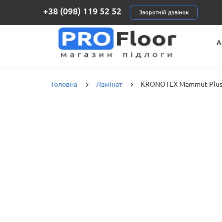
+38 (098) 119 52 52
Зворотній дзвінок
А
К
Головна
Ламінат
KRONOTEX Mammut Plus 