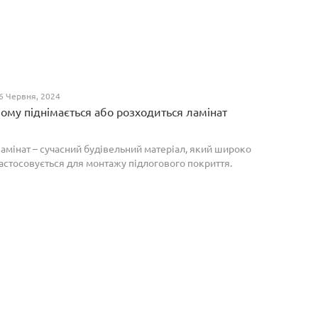
6 Червня, 2024
ому піднімається або розходиться ламінат
амінат – сучасний будівельний матеріал, який широко
астосовується для монтажу підлогового покриття.
роте, якщо неправильно укласти ламіноване
окриття, то надалі в процесі експлуатації воно може
о...