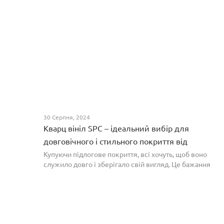
30 Серпня, 2024
Кварц вініл SPC – ідеальний вибір для
довговічного і стильного покриття від
PROFLOOR
Купуючи підлогове покриття, всі хочуть, щоб воно
служило довго і зберігало свій вигляд. Це бажання
може здійснитися, якщо вибрати кварц-вініл SPC. Хоча
цей матеріал з'явився нещодавно, він швидко став...