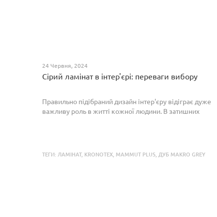
24 Червня, 2024
Сірий ламінат в інтер'єрі: переваги вибору
Правильно підібраний дизайн інтер'єру відіграє дуже
важливу роль в житті кожної людини. В затишних
кімнатах з сучасним інтер'єром легко відпочивати,
працювати та проводити спільний час з родиною. Сіри...
ТЕГИ:
ЛАМІНАТ
,
KRONOTEX
,
MAMMUT PLUS
,
ДУБ MAKRO GREY