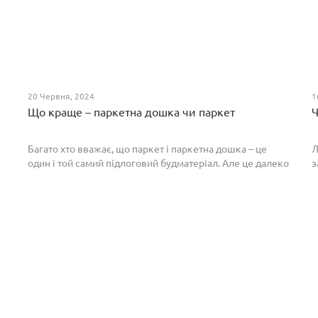
20 Червня, 2024
1
Що краще – паркетна дошка чи паркет
Ч
Багато хто вважає, що паркет і паркетна дошка – це
Л
один і той самий підлоговий будматеріал. Але це далеко
з
не так. Спільним у них є тільки те, що вони виготовлені з
П
екологічно чистого і природного мате...
п
р