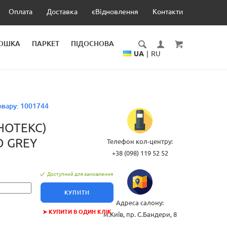
Оплата
Доставка
єВідновлення
Контакти
ДОШКА
ПАРКЕТ
ПІДОСНОВА
UA
|
RU
овару:
1001744
НОТЕКС)
 GREY
Телефон кол-центру:
+38 (098) 119 52 52
Доступний для замовлення
КУПИТИ
Адреса салону:
➤ КУПИТИ В ОДИН КЛІК
м.Київ, пр. С.Бандери, 8