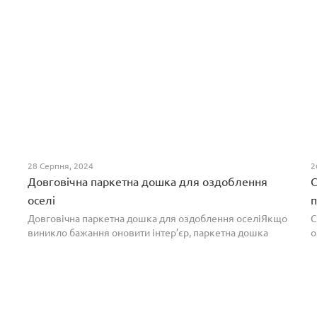
28 Серпня, 2024
2
Довговічна паркетна дошка для оздоблення
С
оселі
п
Довговічна паркетна дошка для оздоблення оселіЯкщо
С
виникло бажання оновити інтер’єр, паркетна дошка
о
горіх додасть вишуканості. Таке екзотичне покриття
п
вражає фактурою, а поєднання світлих та темних ві...
т
н