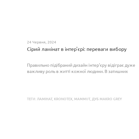
24 Червня, 2024
Сірий ламінат в інтер'єрі: переваги вибору
Правильно підібраний дизайн інтер'єру відіграє дуже
важливу роль в житті кожної людини. В затишних
кімнатах з сучасним інтер'єром легко відпочивати,
працювати та проводити спільний час з родиною. Сіри...
ТЕГИ:
ЛАМІНАТ
,
KRONOTEX
,
MAMMUT
,
ДУБ MAKRO GREY