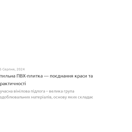
6 Серпня, 2024
тильна ПВХ-плитка — поєднання краси та
рактичності
учасна вінілова підлога – велика група
здоблювальних матеріалів, основу яких складає
олівінілхлорид. Оптимальним співвідношенням ціни
а якості вирізняються плитки ПВХ, які по структурі
агадують л...