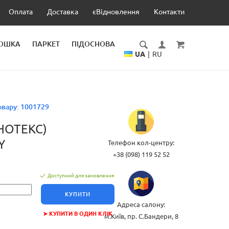
Оплата
Доставка
єВідновлення
Контакти
ДОШКА
ПАРКЕТ
ПІДОСНОВА
UA
|
RU
овару:
1001729
НОТЕКС)
Y
Телефон кол-центру:
+38 (098) 119 52 52
Доступний для замовлення
КУПИТИ
Адреса салону:
➤ КУПИТИ В ОДИН КЛІК
м.Київ, пр. С.Бандери, 8