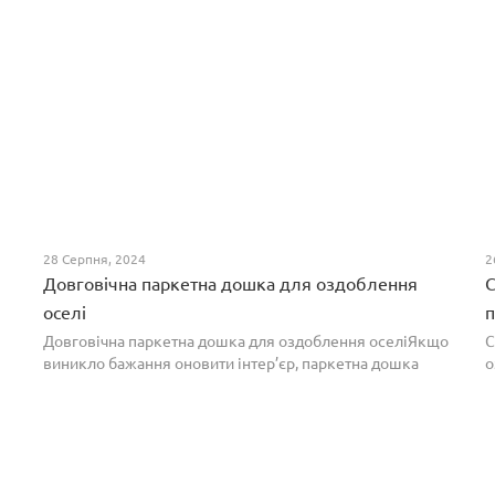
28 Серпня, 2024
2
Довговічна паркетна дошка для оздоблення
С
оселі
п
Довговічна паркетна дошка для оздоблення оселіЯкщо
С
виникло бажання оновити інтер’єр, паркетна дошка
о
горіх додасть вишуканості. Таке екзотичне покриття
п
вражає фактурою, а поєднання світлих та темних ві...
т
н