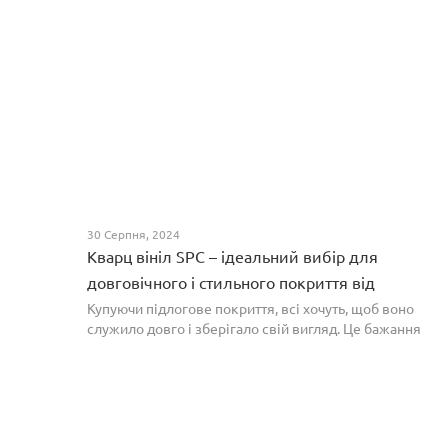
30 Серпня, 2024
Кварц вініл SPC – ідеальний вибір для
довговічного і стильного покриття від
PROFLOOR
Купуючи підлогове покриття, всі хочуть, щоб воно
служило довго і зберігало свій вигляд. Це бажання
може здійснитися, якщо вибрати кварц-вініл SPC. Хоча
цей матеріал з'явився нещодавно, він швидко став...