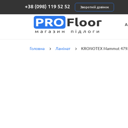
+38 (098) 119 52 52
Зворотній дзвінок
А
К
Головна
Ламінат
KRONOTEX Mammut 4792 