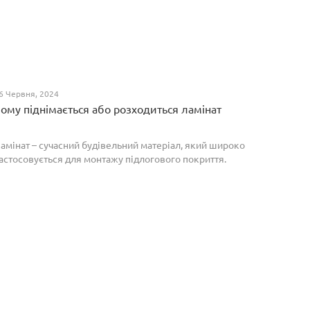
6 Червня, 2024
ому піднімається або розходиться ламінат
амінат – сучасний будівельний матеріал, який широко
астосовується для монтажу підлогового покриття.
роте, якщо неправильно укласти ламіноване
окриття, то надалі в процесі експлуатації воно може
о...