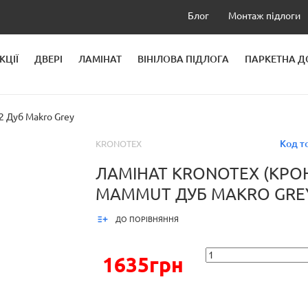
Блог
Монтаж підлоги
КЦІЇ
ДВЕРІ
ЛАМІНАТ
ВІНІЛОВА ПІДЛОГА
ПАРКЕТНА 
ЛЕЙ
Дуб Makro Grey
Код т
KRONOTEX
ЛАМІНАТ KRONOTEX (КРО
MAMMUT ДУБ MAKRO GRE
ДО ПОРІВНЯННЯ
1635грн