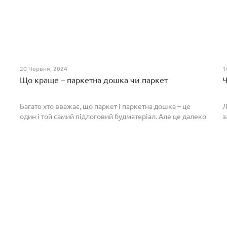
20 Червня, 2024
1
Що краще – паркетна дошка чи паркет
Ч
Багато хто вважає, що паркет і паркетна дошка – це
Л
один і той самий підлоговий будматеріал. Але це далеко
з
не так. Спільним у них є тільки те, що вони виготовлені з
П
екологічно чистого і природного мате...
п
р