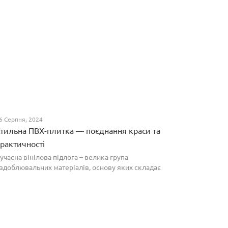
6 Серпня, 2024
тильна ПВХ-плитка — поєднання краси та
рактичності
учасна вінілова підлога – велика група
здоблювальних матеріалів, основу яких складає
олівінілхлорид. Оптимальним співвідношенням ціни
а якості вирізняються плитки ПВХ, які по структурі
агадують л...