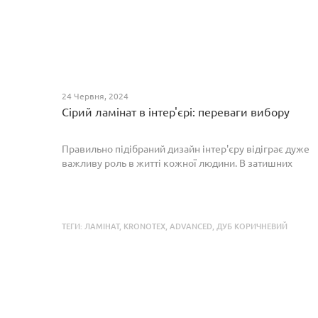
24 Червня, 2024
Сірий ламінат в інтер'єрі: переваги вибору
Правильно підібраний дизайн інтер'єру відіграє дуже
важливу роль в житті кожної людини. В затишних
кімнатах з сучасним інтер'єром легко відпочивати,
працювати та проводити спільний час з родиною. Сіри...
ТЕГИ:
ЛАМІНАТ
,
KRONOTEX
,
ADVANCED
,
ДУБ КОРИЧНЕВИЙ