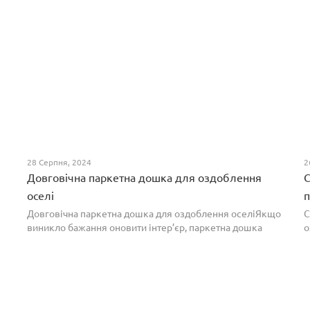
28 Серпня, 2024
2
Довговічна паркетна дошка для оздоблення
С
оселі
п
Довговічна паркетна дошка для оздоблення оселіЯкщо
С
виникло бажання оновити інтер’єр, паркетна дошка
о
горіх додасть вишуканості. Таке екзотичне покриття
п
вражає фактурою, а поєднання світлих та темних ві...
т
н