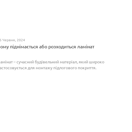
6 Червня, 2024
ому піднімається або розходиться ламінат
амінат – сучасний будівельний матеріал, який широко
астосовується для монтажу підлогового покриття.
роте, якщо неправильно укласти ламіноване
окриття, то надалі в процесі експлуатації воно може
о...