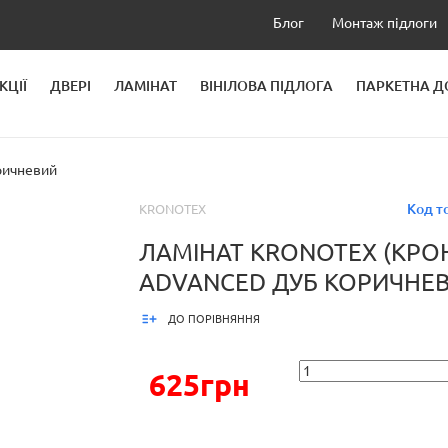
Блог
Монтаж підлоги
КЦІЇ
ДВЕРІ
ЛАМІНАТ
ВІНІЛОВА ПІДЛОГА
ПАРКЕТНА 
ЛЕЙ
ричневий
Код т
KRONOTEX
ЛАМІНАТ KRONOTEX (КРО
ADVANCED ДУБ КОРИЧНЕ
ДО ПОРІВНЯННЯ
625грн