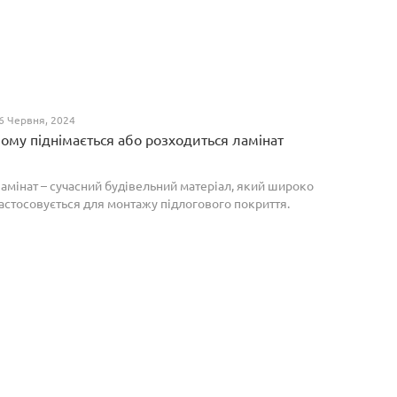
6 Червня, 2024
ому піднімається або розходиться ламінат
амінат – сучасний будівельний матеріал, який широко
астосовується для монтажу підлогового покриття.
роте, якщо неправильно укласти ламіноване
окриття, то надалі в процесі експлуатації воно може
о...