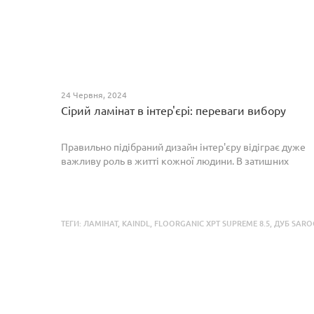
24 Червня, 2024
Сірий ламінат в інтер'єрі: переваги вибору
Правильно підібраний дизайн інтер'єру відіграє дуже
важливу роль в житті кожної людини. В затишних
кімнатах з сучасним інтер'єром легко відпочивати,
працювати та проводити спільний час з родиною. Сіри...
ТЕГИ:
ЛАМІНАТ
,
KAINDL
,
FLOORGANIC XPT SUPREME 8.5
,
ДУБ SARO