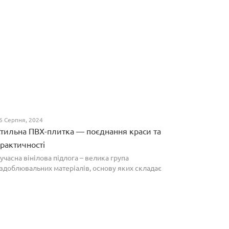
6 Серпня, 2024
тильна ПВХ-плитка — поєднання краси та
рактичності
учасна вінілова підлога – велика група
здоблювальних матеріалів, основу яких складає
олівінілхлорид. Оптимальним співвідношенням ціни
а якості вирізняються плитки ПВХ, які по структурі
агадують л...