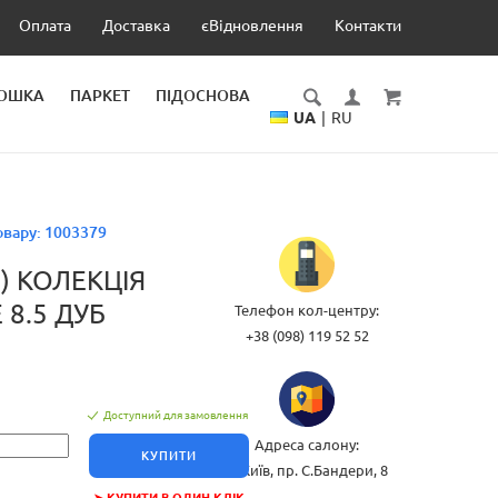
Оплата
Доставка
єВідновлення
Контакти
ДОШКА
ПАРКЕТ
ПІДОСНОВА
UA
|
RU
овару:
1003379
) КОЛЕКЦІЯ
 8.5 ДУБ
Телефон кол-центру:
+38 (098) 119 52 52
Доступний для замовлення
Адреса салону:
КУПИТИ
м.Київ, пр. С.Бандери, 8