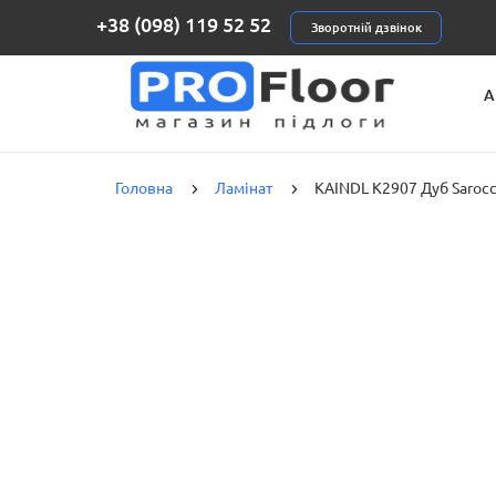
+38 (098) 119 52 52
Зворотній дзвінок
А
К
Головна
Ламінат
KAINDL K2907 Дуб Saroc