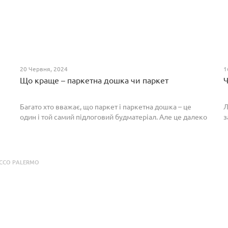
20 Червня, 2024
1
Що краще – паркетна дошка чи паркет
Ч
Багато хто вважає, що паркет і паркетна дошка – це
Л
один і той самий підлоговий будматеріал. Але це далеко
з
не так. Спільним у них є тільки те, що вони виготовлені з
П
екологічно чистого і природного мате...
п
р
CCO PALERMO