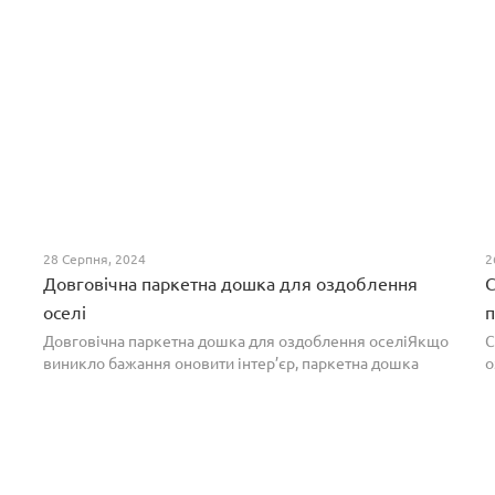
28 Серпня, 2024
2
Довговічна паркетна дошка для оздоблення
С
оселі
п
Довговічна паркетна дошка для оздоблення оселіЯкщо
С
виникло бажання оновити інтер’єр, паркетна дошка
о
горіх додасть вишуканості. Таке екзотичне покриття
п
вражає фактурою, а поєднання світлих та темних ві...
т
н