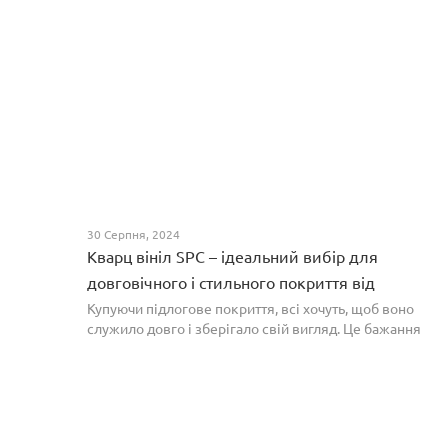
30 Серпня, 2024
Кварц вініл SPC – ідеальний вибір для
довговічного і стильного покриття від
PROFLOOR
Купуючи підлогове покриття, всі хочуть, щоб воно
служило довго і зберігало свій вигляд. Це бажання
може здійснитися, якщо вибрати кварц-вініл SPC. Хоча
цей матеріал з'явився нещодавно, він швидко став...