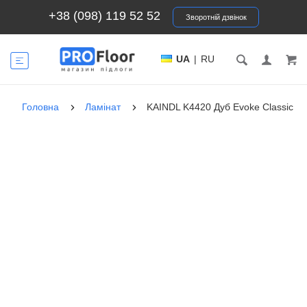
+38 (098) 119 52 52
Зворотній дзвінок
UA
|
RU
Головна
Ламінат
KAINDL K4420 Дуб Evoke Classic