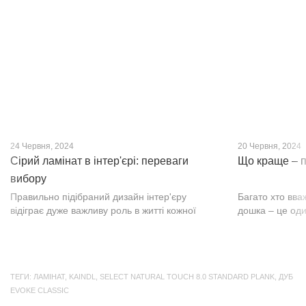
кварц-вініл SPC. Хоча цей матеріал з'явився
вишуканості. Т
нещодавно, він швидко став...
фактурою, а по
24 Червня, 2024
20 Червня, 2024
Сірий ламінат в інтер'єрі: переваги
Що краще – п
вибору
Правильно підібраний дизайн інтер'єру
Багато хто вва
відіграє дуже важливу роль в житті кожної
дошка – це оди
людини. В затишних кімнатах з сучасним
будматеріал. А
інтер'єром легко відпочивати, працювати та
у них є тільки 
проводити спільний час з родиною. Сіри...
екологічно чист
ТЕГИ:
ЛАМІНАТ
,
KAINDL
,
SELECT NATURAL TOUCH 8.0 STANDARD PLANK
,
ДУБ
EVOKE CLASSIC