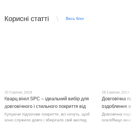
Корисні статті
Весь блог
30 Серпня, 2024
28 Серпня, 2024
Кварц вініл SPC – ідеальний вибір для
Довговічна п
довговічного і стильного покриття від
оздоблення о
PROFLOOR
Купуючи підлогове покриття, всі хочуть, щоб
Довговічна па
воно служило довго і зберігало свій вигляд.
оселіЯкщо вин
Це бажання може здійснитися, якщо вибрати
інтер’єр, парк