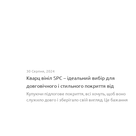
30 Серпня, 2024
Кварц вініл SPC – ідеальний вибір для
довговічного і стильного покриття від
PROFLOOR
Купуючи підлогове покриття, всі хочуть, щоб воно
служило довго і зберігало свій вигляд. Це бажання
може здійснитися, якщо вибрати кварц-вініл SPC. Хоча
цей матеріал з'явився нещодавно, він швидко став...