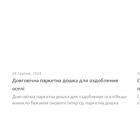
28 Серпня, 2024
2
Довговічна паркетна дошка для оздоблення
С
оселі
п
Довговічна паркетна дошка для оздоблення оселіЯкщо
С
виникло бажання оновити інтер’єр, паркетна дошка
о
горіх додасть вишуканості. Таке екзотичне покриття
п
вражає фактурою, а поєднання світлих та темних ві...
т
н