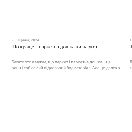
20 Червня, 2024
1
Що краще – паркетна дошка чи паркет
Ч
Багато хто вважає, що паркет і паркетна дошка – це
Л
один і той самий підлоговий будматеріал. Але це далеко
з
не так. Спільним у них є тільки те, що вони виготовлені з
П
екологічно чистого і природного мате...
п
р