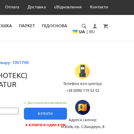
Оплата
Доставка
єВідновлення
Контакти
ДОШКА
ПАРКЕТ
ПІДОСНОВА
UA
|
RU
овару:
1001708
НОТЕКС)
NATUR
Телефон кол-центру:
+38 (098) 119 52 52
Доступний для замовлення
КУПИТИ
Адреса салону:
➤ КУПИТИ В ОДИН КЛІК
м.Київ, пр. С.Бандери, 8