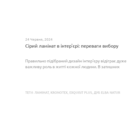
24 Червня, 2024
Сірий ламінат в інтер'єрі: переваги вибору
Правильно підібраний дизайн інтер'єру відіграє дуже
важливу роль в житті кожної людини. В затишних
кімнатах з сучасним інтер'єром легко відпочивати,
працювати та проводити спільний час з родиною. Сіри...
ТЕГИ:
ЛАМІНАТ
,
KRONOTEX
,
EXQUISIT PLUS
,
ДУБ ELBA NATUR