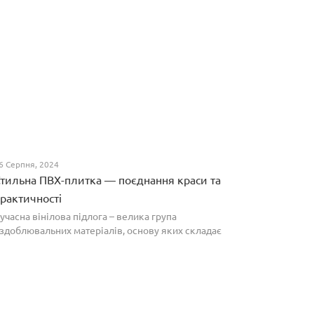
6 Серпня, 2024
тильна ПВХ-плитка — поєднання краси та
рактичності
учасна вінілова підлога – велика група
здоблювальних матеріалів, основу яких складає
олівінілхлорид. Оптимальним співвідношенням ціни
а якості вирізняються плитки ПВХ, які по структурі
агадують л...