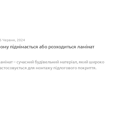
6 Червня, 2024
ому піднімається або розходиться ламінат
амінат – сучасний будівельний матеріал, який широко
астосовується для монтажу підлогового покриття.
роте, якщо неправильно укласти ламіноване
окриття, то надалі в процесі експлуатації воно може
о...