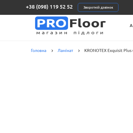
+38 (098) 119 52 52
Зворотній дзвінок
А
К
Головна
Ламінат
KRONOTEX Exquisit Plus 