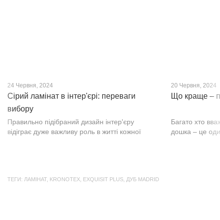
24 Червня, 2024
20 Червня, 2024
Сірий ламінат в інтер'єрі: переваги
Що краще – п
вибору
Правильно підібраний дизайн інтер'єру
Багато хто вва
відіграє дуже важливу роль в житті кожної
дошка – це оди
людини. В затишних кімнатах з сучасним
будматеріал. А
інтер'єром легко відпочивати, працювати та
у них є тільки 
проводити спільний час з родиною. Сіри...
екологічно чист
ТЕГИ:
ЛАМІНАТ
,
KRONOTEX
,
EXQUISIT PLUS
,
ДУБ MADRID