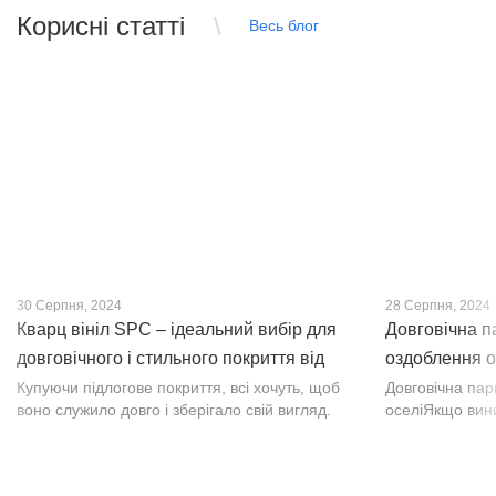
Корисні статті
Весь блог
30 Серпня, 2024
28 Серпня, 2024
Кварц вініл SPC – ідеальний вибір для
Довговічна п
довговічного і стильного покриття від
оздоблення о
PROFLOOR
Купуючи підлогове покриття, всі хочуть, щоб
Довговічна па
воно служило довго і зберігало свій вигляд.
оселіЯкщо вин
Це бажання може здійснитися, якщо вибрати
інтер’єр, парк
кварц-вініл SPC. Хоча цей матеріал з'явився
вишуканості. Т
нещодавно, він швидко став...
фактурою, а по