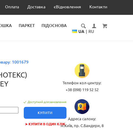
Оплата
Доставка
єВідновлення
Контакти
ДОШКА
ПАРКЕТ
ПІДОСНОВА
UA
|
RU
овару:
1001679
НОТЕКС)
REY
Телефон кол-центру:
+38 (098) 119 52 52
Доступний для замовлення
КУПИТИ
Адреса салону:
➤ КУПИТИ В ОДИН КЛІК
м.Київ, пр. С.Бандери, 8