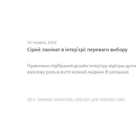
24 Червня, 2024
Сірий ламінат в інтер'єрі: переваги вибору
Правильно підібраний дизайн інтер'єру відіграє дуже
важливу роль в житті кожної людини. В затишних
кімнатах з сучасним інтер'єром легко відпочивати,
працювати та проводити спільний час з родиною. Сіри...
ТЕГИ:
ЛАМІНАТ
,
KRONOTEX
,
EXQUISIT
,
ДУБ ORIENTAL GREY