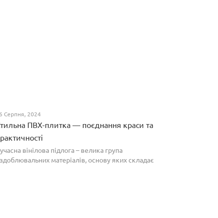
6 Серпня, 2024
тильна ПВХ-плитка — поєднання краси та
рактичності
учасна вінілова підлога – велика група
здоблювальних матеріалів, основу яких складає
олівінілхлорид. Оптимальним співвідношенням ціни
а якості вирізняються плитки ПВХ, які по структурі
агадують л...