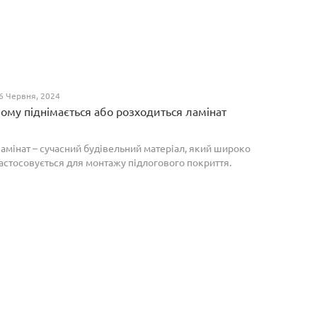
6 Червня, 2024
ому піднімається або розходиться ламінат
амінат – сучасний будівельний матеріал, який широко
астосовується для монтажу підлогового покриття.
роте, якщо неправильно укласти ламіноване
окриття, то надалі в процесі експлуатації воно може
о...