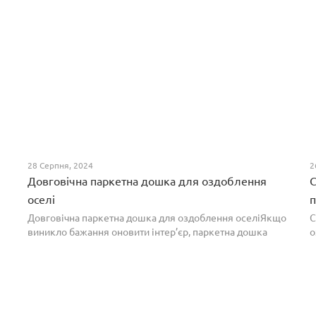
28 Серпня, 2024
2
Довговічна паркетна дошка для оздоблення
С
оселі
п
Довговічна паркетна дошка для оздоблення оселіЯкщо
С
виникло бажання оновити інтер’єр, паркетна дошка
о
горіх додасть вишуканості. Таке екзотичне покриття
п
вражає фактурою, а поєднання світлих та темних ві...
т
н