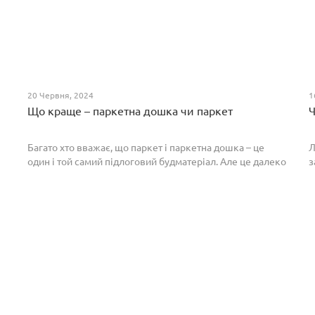
20 Червня, 2024
1
Що краще – паркетна дошка чи паркет
Ч
Багато хто вважає, що паркет і паркетна дошка – це
Л
один і той самий підлоговий будматеріал. Але це далеко
з
не так. Спільним у них є тільки те, що вони виготовлені з
П
екологічно чистого і природного мате...
п
р