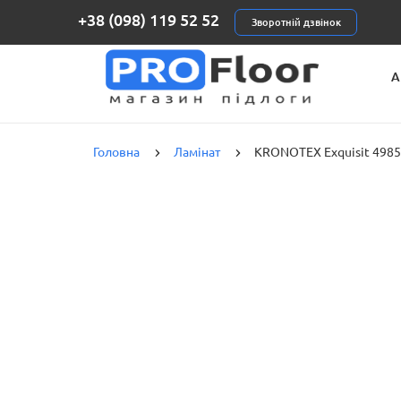
+38 (098) 119 52 52
Зворотній дзвінок
А
К
Головна
Ламінат
KRONOTEX Exquisit 4985 