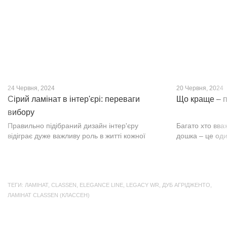
24 Червня, 2024
20 Червня, 2024
Сірий ламінат в інтер'єрі: переваги
Що краще – п
вибору
Правильно підібраний дизайн інтер'єру
Багато хто вва
відіграє дуже важливу роль в житті кожної
дошка – це оди
людини. В затишних кімнатах з сучасним
будматеріал. А
інтер'єром легко відпочивати, працювати та
у них є тільки 
проводити спільний час з родиною. Сіри...
екологічно чист
ТЕГИ:
ЛАМІНАТ
,
CLASSEN
,
ELEGANCE LINE
,
LEGACY WR
,
ДУБ АГРІДЖЕНТО
,
ЛАМІНАТ CLASSEN (КЛАССЕН)