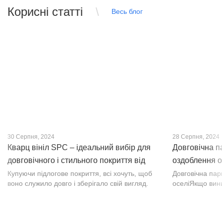
Корисні статті
Весь блог
30 Серпня, 2024
28 Серпня, 2024
Кварц вініл SPC – ідеальний вибір для
Довговічна п
довговічного і стильного покриття від
оздоблення о
PROFLOOR
Купуючи підлогове покриття, всі хочуть, щоб
Довговічна па
воно служило довго і зберігало свій вигляд.
оселіЯкщо вин
Це бажання може здійснитися, якщо вибрати
інтер’єр, парк
кварц-вініл SPC. Хоча цей матеріал з'явився
вишуканості. Т
нещодавно, він швидко став...
фактурою, а по