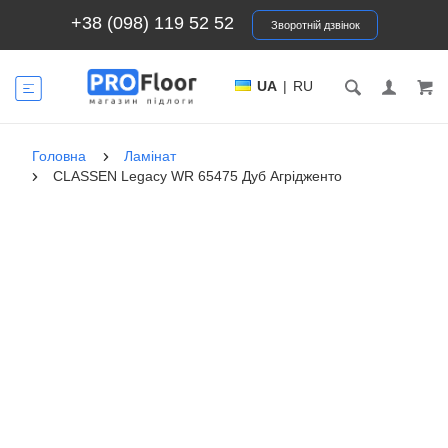
+38 (098) 119 52 52
Зворотній дзвінок
UA
|
RU
Головна
Ламінат
CLASSEN Legacy WR 65475 Дуб Агрідженто