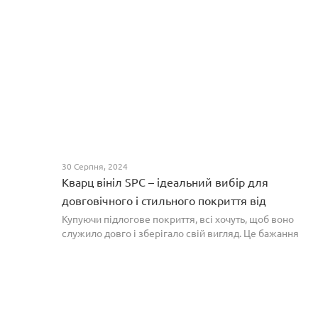
30 Серпня, 2024
Кварц вініл SPC – ідеальний вибір для
довговічного і стильного покриття від
PROFLOOR
Купуючи підлогове покриття, всі хочуть, щоб воно
служило довго і зберігало свій вигляд. Це бажання
може здійснитися, якщо вибрати кварц-вініл SPC. Хоча
цей матеріал з'явився нещодавно, він швидко став...