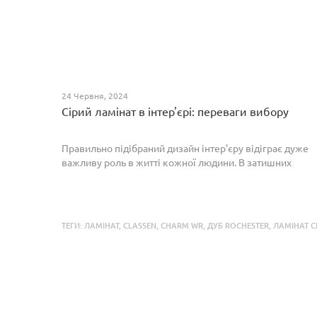
24 Червня, 2024
Сірий ламінат в інтер'єрі: переваги вибору
Правильно підібраний дизайн інтер'єру відіграє дуже
важливу роль в житті кожної людини. В затишних
кімнатах з сучасним інтер'єром легко відпочивати,
працювати та проводити спільний час з родиною. Сіри...
ТЕГИ:
ЛАМІНАТ
,
CLASSEN
,
CHARM WR
,
ДУБ ROCHESTER
,
ЛАМІНАТ C