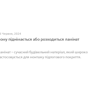
6 Червня, 2024
ому піднімається або розходиться ламінат
амінат – сучасний будівельний матеріал, який широко
астосовується для монтажу підлогового покриття.
роте, якщо неправильно укласти ламіноване
окриття, то надалі в процесі експлуатації воно може
о...