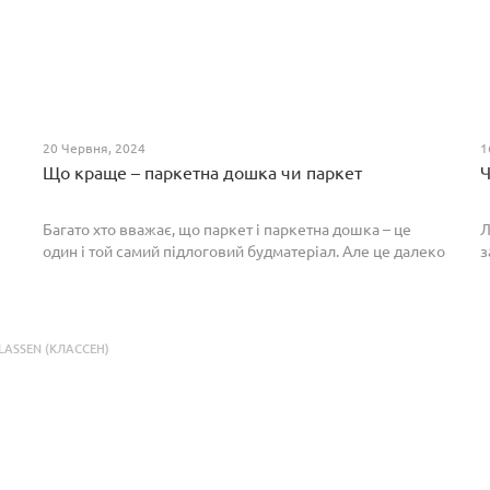
20 Червня, 2024
1
Що краще – паркетна дошка чи паркет
Ч
Багато хто вважає, що паркет і паркетна дошка – це
Л
один і той самий підлоговий будматеріал. Але це далеко
з
не так. Спільним у них є тільки те, що вони виготовлені з
П
екологічно чистого і природного мате...
п
р
LASSEN (КЛАССЕН)