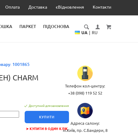
Оплата
Доставка
єВідновлення
Контакти
ДОШКА
ПАРКЕТ
ПІДОСНОВА
UA
|
RU
овару:
1001865
ЕН) CHARM
Телефон кол-центру:
+38 (098) 119 52 52
Доступний для замовлення
КУПИТИ
Адреса салону:
➤ КУПИТИ В ОДИН КЛІК
м.Київ, пр. С.Бандери, 8