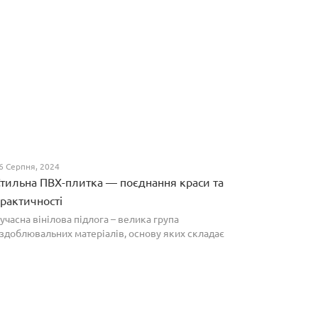
6 Серпня, 2024
тильна ПВХ-плитка — поєднання краси та
рактичності
учасна вінілова підлога – велика група
здоблювальних матеріалів, основу яких складає
олівінілхлорид. Оптимальним співвідношенням ціни
а якості вирізняються плитки ПВХ, які по структурі
агадують л...