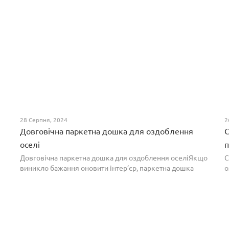
28 Серпня, 2024
2
Довговічна паркетна дошка для оздоблення
С
оселі
п
Довговічна паркетна дошка для оздоблення оселіЯкщо
С
виникло бажання оновити інтер’єр, паркетна дошка
о
горіх додасть вишуканості. Таке екзотичне покриття
п
вражає фактурою, а поєднання світлих та темних ві...
т
н