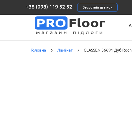
+38 (098) 119 52 52
Зворотній дзвінок
А
К
Головна
Ламінат
CLASSEN 56691 Дуб Roch