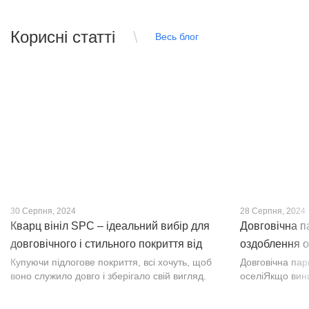
Корисні статті
Весь блог
30 Серпня, 2024
28 Серпня, 2024
Кварц вініл SPC – ідеальний вибір для
Довговічна п
довговічного і стильного покриття від
оздоблення о
PROFLOOR
Купуючи підлогове покриття, всі хочуть, щоб
Довговічна па
воно служило довго і зберігало свій вигляд.
оселіЯкщо вин
Це бажання може здійснитися, якщо вибрати
інтер’єр, парк
кварц-вініл SPC. Хоча цей матеріал з'явився
вишуканості. Т