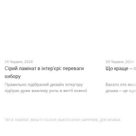
нещодавно, він швидко став...
фактурою, а по
24 Червня, 2024
20 Червня, 2024
Сірий ламінат в інтер'єрі: переваги
Що краще – п
вибору
Правильно підібраний дизайн інтер'єру
Багато хто вва
відіграє дуже важливу роль в житті кожної
дошка – це оди
людини. В затишних кімнатах з сучасним
будматеріал. А
інтер'єром легко відпочивати, працювати та
у них є тільки 
проводити спільний час з родиною. Сіри...
екологічно чист
ТЕГИ:
ЛАМІНАТ
,
BEAUTY FLOOR
,
БЬЮТИ ФЛОР
,
SAPPHIRE
,
ДУБ NEVADA