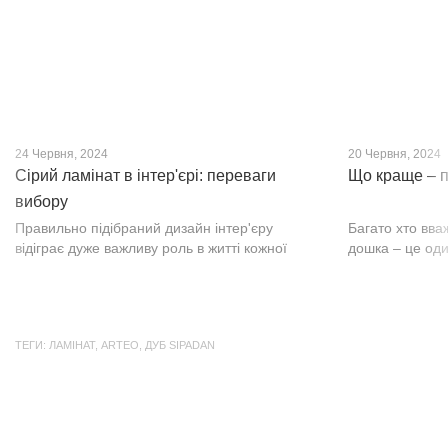
24 Червня, 2024
20 Червня, 2024
Сірий ламінат в інтер'єрі: переваги
Що краще – п
вибору
Правильно підібраний дизайн інтер'єру
Багато хто вва
відіграє дуже важливу роль в житті кожної
дошка – це оди
людини. В затишних кімнатах з сучасним
будматеріал. А
інтер'єром легко відпочивати, працювати та
у них є тільки 
проводити спільний час з родиною. Сіри...
екологічно чист
ТЕГИ:
ЛАМІНАТ
,
ARTEO
,
ДУБ SIPADAN