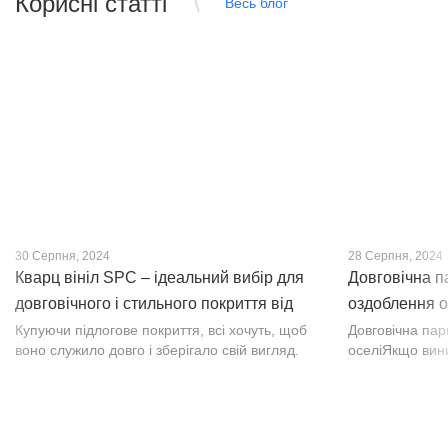
Корисні статті
Весь блог
30 Серпня, 2024
28 Серпня, 2024
Кварц вініл SPC – ідеальний вибір для
Довговічна п
довговічного і стильного покриття від
оздоблення о
PROFLOOR
Купуючи підлогове покриття, всі хочуть, щоб
Довговічна па
воно служило довго і зберігало свій вигляд.
оселіЯкщо вин
Це бажання може здійснитися, якщо вибрати
інтер’єр, парк
кварц-вініл SPC. Хоча цей матеріал з'явився
вишуканості. Т
нещодавно, він швидко став...
фактурою, а по