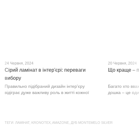
нещодавно, він швидко став...
фактурою, а по
24 Червня, 2024
20 Червня, 2024
Сірий ламінат в інтер'єрі: переваги
Що краще – п
вибору
Правильно підібраний дизайн інтер'єру
Багато хто вва
відіграє дуже важливу роль в житті кожної
дошка – це оди
людини. В затишних кімнатах з сучасним
будматеріал. А
інтер'єром легко відпочивати, працювати та
у них є тільки 
проводити спільний час з родиною. Сіри...
екологічно чист
ТЕГИ:
ЛАМІНАТ
,
KRONOTEX
,
AMAZONE
,
ДУБ MONTEMELO SILVER