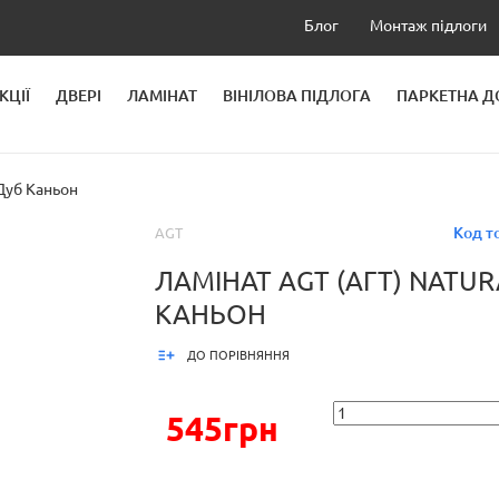
Блог
Монтаж підлоги
КЦІЇ
ДВЕРІ
ЛАМІНАТ
ВІНІЛОВА ПІДЛОГА
ПАРКЕТНА 
ЛЕЙ
Дуб Каньон
Код т
AGT
ЛАМІНАТ AGT (АГТ) NATUR
КАНЬОН
ДО ПОРІВНЯННЯ
545грн