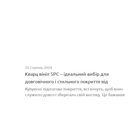
30 Серпня, 2024
Кварц вініл SPC – ідеальний вибір для
довговічного і стильного покриття від
PROFLOOR
Купуючи підлогове покриття, всі хочуть, щоб воно
служило довго і зберігало свій вигляд. Це бажання
може здійснитися, якщо вибрати кварц-вініл SPC.
Хоча цей матеріал з'явився нещодавно, він швидко
став...