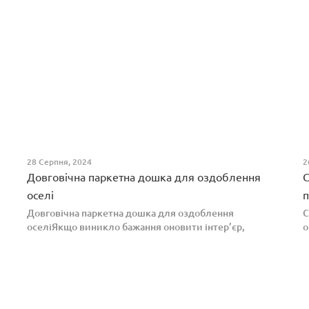
28 Серпня, 2024
2
Довговічна паркетна дошка для оздоблення
С
оселі
п
Довговічна паркетна дошка для оздоблення
С
оселіЯкщо виникло бажання оновити інтер’єр,
о
паркетна дошка горіх додасть вишуканості. Таке
п
екзотичне покриття вражає фактурою, а поєднання
т
світлих та темних ві...
н