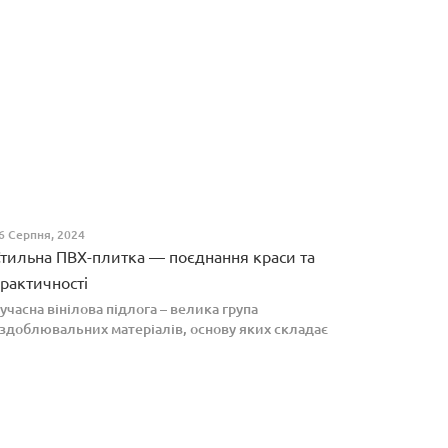
6 Серпня, 2024
тильна ПВХ-плитка — поєднання краси та
рактичності
учасна вінілова підлога – велика група
здоблювальних матеріалів, основу яких складає
олівінілхлорид. Оптимальним співвідношенням ціни
а якості вирізняються плитки ПВХ, які по структурі
агадують л...