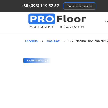
+38 (098) 119 52 52
Зворотній дзвінок
А
К
Головна
Ламінат
AGT Natura Line PRK201 
ВИБІР ПОКУПЦІВ