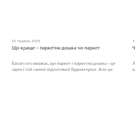
20 Червня, 2024
1
Що краще – паркетна дошка чи паркет
Ч
е
Багато хто вважає, що паркет і паркетна дошка – це
Л
один і той самий підлоговий будматеріал. Але це
ш
далеко не так. Спільним у них є тільки те, що вони
п
виготовлені з екологічно чистого і природного мате...
л
в