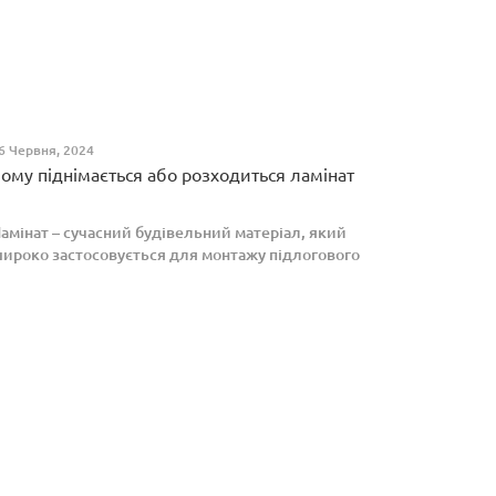
6 Червня, 2024
ому піднімається або розходиться ламінат
амінат – сучасний будівельний матеріал, який
ироко застосовується для монтажу підлогового
окриття. Проте, якщо неправильно укласти
аміноване покриття, то надалі в процесі експлуатації
оно може ро...