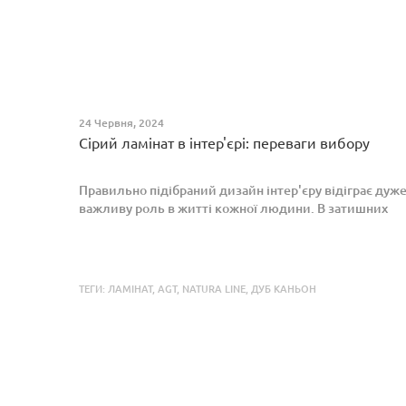
24 Червня, 2024
Сірий ламінат в інтер'єрі: переваги вибору
Правильно підібраний дизайн інтер'єру відіграє дуж
важливу роль в житті кожної людини. В затишних
кімнатах з сучасним інтер'єром легко відпочивати,
працювати та проводити спільний час з родиною.
Сіри...
ТЕГИ:
ЛАМІНАТ
,
AGT
,
NATURA LINE
,
ДУБ КАНЬОН