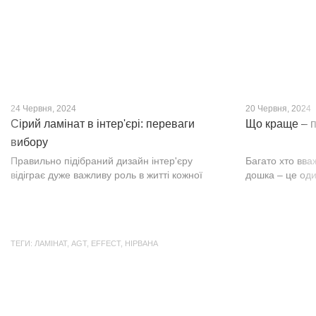
24 Червня, 2024
20 Червня, 2024
Сірий ламінат в інтер'єрі: переваги
Що краще – п
вибору
Правильно підібраний дизайн інтер'єру
Багато хто вва
відіграє дуже важливу роль в житті кожної
дошка – це оди
людини. В затишних кімнатах з сучасним
будматеріал. А
інтер'єром легко відпочивати, працювати та
у них є тільки 
проводити спільний час з родиною. Сіри...
екологічно чист
ТЕГИ:
ЛАМІНАТ
,
AGT
,
EFFECT
,
НІРВАНА