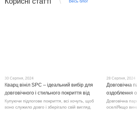
Корисні статті
Весь блог
30 Серпня, 2024
28 Серпня, 2024
Кварц вініл SPC – ідеальний вибір для
Довговічна п
довговічного і стильного покриття від
оздоблення о
PROFLOOR
Купуючи підлогове покриття, всі хочуть, щоб
Довговічна па
воно служило довго і зберігало свій вигляд.
оселіЯкщо вин
Це бажання може здійснитися, якщо вибрати
інтер’єр, парк
кварц-вініл SPC. Хоча цей матеріал з'явився
вишуканості. Т
нещодавно, він швидко став...
фактурою, а по