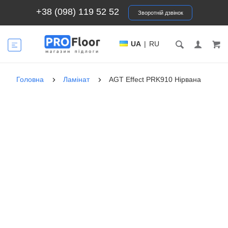
+38 (098) 119 52 52
Зворотній дзвінок
UA
|
RU
Головна
Ламінат
AGT Effect PRK910 Нірвана