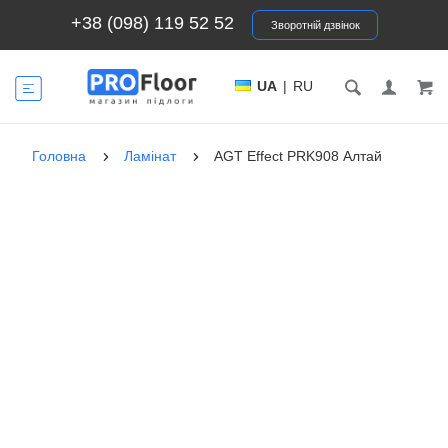
+38 (098) 119 52 52
Зворотній дзвінок
UA
|
RU
Головна
Ламінат
AGT Effect PRK908 Алтай