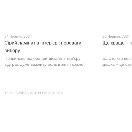
24 Червня, 2024
20 Червня, 2024
Сірий ламінат в інтер'єрі: переваги
Що краще – п
вибору
Правильно підібраний дизайн інтер'єру
Багато хто вва
відіграє дуже важливу роль в житті кожної
дошка – це оди
людини. В затишних кімнатах з сучасним
будматеріал. А
інтер'єром легко відпочивати, працювати та
у них є тільки 
проводити спільний час з родиною. Сіри...
екологічно чист
ТЕГИ:
ЛАМІНАТ
,
AGT
,
EFFECT
,
АЛТАЙ