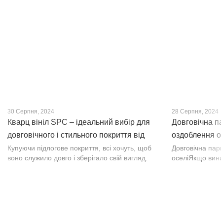
30 Серпня, 2024
28 Серпня, 2024
Кварц вініл SPC – ідеальний вибір для
Довговічна п
довговічного і стильного покриття від
оздоблення о
PROFLOOR
Купуючи підлогове покриття, всі хочуть, щоб
Довговічна па
воно служило довго і зберігало свій вигляд.
оселіЯкщо вин
Це бажання може здійснитися, якщо вибрати
інтер’єр, парк
кварц-вініл SPC. Хоча цей матеріал з'явився
вишуканості. Т
нещодавно, він швидко став...
фактурою, а по