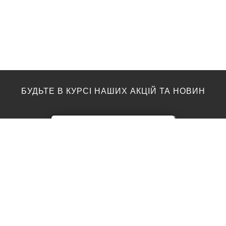
БУДЬТЕ В КУРСІ НАШИХ АКЦІЙ ТА НОВИН
ПІДЛОГА
ТОП ВИРОБНИКИ
Акції
AGT
Barlinek
Ламінат
Kronotex