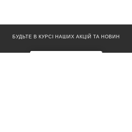
БУДЬТЕ В КУРСІ НАШИХ АКЦІЙ ТА НОВИН
ПІДЛОГА
ТОП ВИРОБНИКИ
Акції
AGT
Barlinek
Ламінат
Kronotex
Egger
Вінілова підлога
Moduleo
Паркетна дошка
Classen