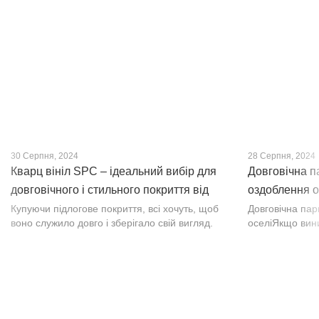
30 Серпня, 2024
28 Серпня, 2024
Кварц вініл SPC – ідеальний вибір для
Довговічна п
довговічного і стильного покриття від
оздоблення о
PROFLOOR
Купуючи підлогове покриття, всі хочуть, щоб
Довговічна па
воно служило довго і зберігало свій вигляд.
оселіЯкщо вин
Це бажання може здійснитися, якщо вибрати
інтер’єр, парк
кварц-вініл SPC. Хоча цей матеріал з'явився
вишуканості. Т
нещодавно, він швидко став...
фактурою, а по