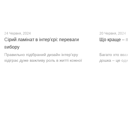
24 Червня, 2024
20 Червня, 2024
Сірий ламінат в інтер'єрі: переваги
Що краще – п
вибору
Правильно підібраний дизайн інтер'єру
Багато хто вва
відіграє дуже важливу роль в житті кожної
дошка – це оди
людини. В затишних кімнатах з сучасним
будматеріал. А
інтер'єром легко відпочивати, працювати та
у них є тільки 
проводити спільний час з родиною. Сіри...
екологічно чист