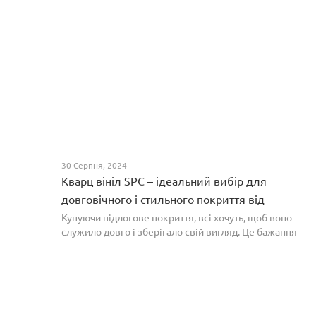
30 Серпня, 2024
Кварц вініл SPC – ідеальний вибір для
довговічного і стильного покриття від
PROFLOOR
Купуючи підлогове покриття, всі хочуть, щоб воно
служило довго і зберігало свій вигляд. Це бажання
може здійснитися, якщо вибрати кварц-вініл SPC. Хоча
цей матеріал з'явився нещодавно, він швидко став...