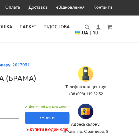
Оплата
Доставка
єВідновлення
Контакти
ДОШКА
ПАРКЕТ
ПІДОСНОВА
UA
|
RU
овару:
2017051
A (БРАМА)
Телефон кол-центру:
+38 (098) 119 52 52
Доступний для замовлення
КУПИТИ
Адреса салону:
➤ КУПИТИ В ОДИН КЛІК
м.Київ, пр. С.Бандери, 8