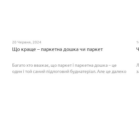
20 Червня, 2024
1
Що краще – паркетна дошка чи паркет
Ч
Багато хто вважає, що паркет і паркетна дошка – це
Л
один і той самий підлоговий будматеріал. Але це далеко
з
не так. Спільним у них є тільки те, що вони виготовлені з
П
екологічно чистого і природного мате...
п
р