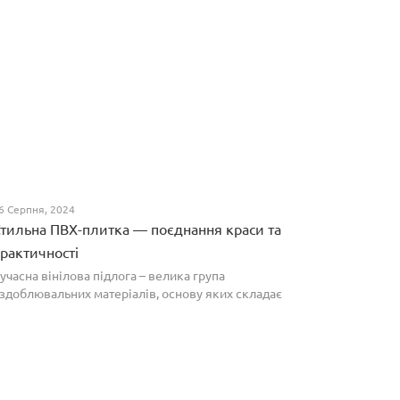
6 Серпня, 2024
тильна ПВХ-плитка — поєднання краси та
рактичності
учасна вінілова підлога – велика група
здоблювальних матеріалів, основу яких складає
олівінілхлорид. Оптимальним співвідношенням ціни
а якості вирізняються плитки ПВХ, які по структурі
агадують л...