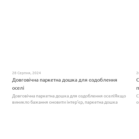
28 Серпня, 2024
2
Довговічна паркетна дошка для оздоблення
С
оселі
п
Довговічна паркетна дошка для оздоблення оселіЯкщо
С
виникло бажання оновити інтер’єр, паркетна дошка
о
горіх додасть вишуканості. Таке екзотичне покриття
п
вражає фактурою, а поєднання світлих та темних ві...
т
н