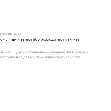
6 Червня, 2024
ому піднімається або розходиться ламінат
амінат – сучасний будівельний матеріал, який широко
астосовується для монтажу підлогового покриття.
роте, якщо неправильно укласти ламіноване
окриття, то надалі в процесі експлуатації воно може
о...