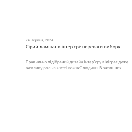
24 Червня, 2024
Сірий ламінат в інтер'єрі: переваги вибору
Правильно підібраний дизайн інтер'єру відіграє дуже
важливу роль в житті кожної людини. В затишних
кімнатах з сучасним інтер'єром легко відпочивати,
працювати та проводити спільний час з родиною. Сіри...