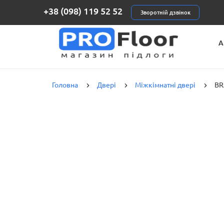
+38 (098) 119 52 52
Зворотній дзвінок
А
К
Головна
Двері
Міжкімнатні двері
BR