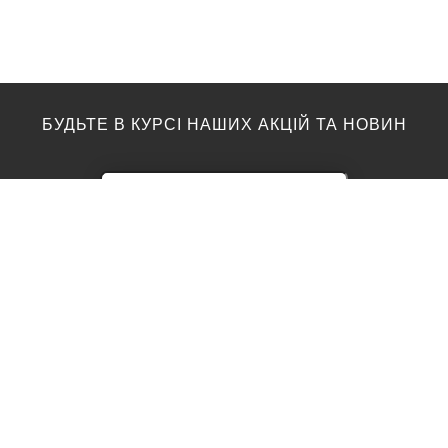
БУДЬТЕ В КУРСІ НАШИХ АКЦІЙ ТА НОВИН
ПІДЛОГА
ТОП ВИРОБНИКИ
Акції
AGT
Barlinek
Ламінат
Kronotex
Egger
Вінілова підлога
Moduleo
Паркетна дошка
Classen