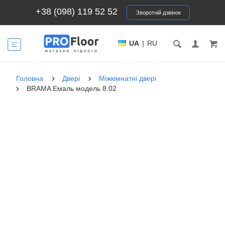
+38 (098) 119 52 52
Зворотній дзвінок
UA
|
RU
Головна
Двері
Міжкімнатні двері
BRAMA Емаль модель 8.02