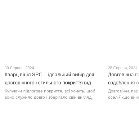
30 Серпня, 2024
28 Серпня, 2024
Кварц вініл SPC – ідеальний вибір для
Довговічна п
довговічного і стильного покриття від
оздоблення о
PROFLOOR
Купуючи підлогове покриття, всі хочуть, щоб
Довговічна па
воно служило довго і зберігало свій вигляд.
оселіЯкщо вин
Це бажання може здійснитися, якщо вибрати
інтер’єр, парк
кварц-вініл SPC. Хоча цей матеріал з'явився
вишуканості. Т
нещодавно, він швидко став...
фактурою, а по