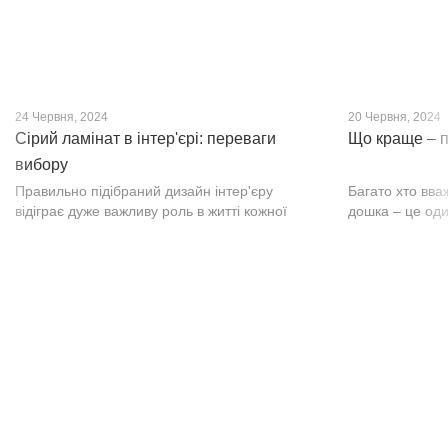
24 Червня, 2024
20 Червня, 2024
Сірий ламінат в інтер'єрі: переваги
Що краще – п
вибору
Правильно підібраний дизайн інтер'єру
Багато хто вва
відіграє дуже важливу роль в житті кожної
дошка – це оди
людини. В затишних кімнатах з сучасним
будматеріал. А
інтер'єром легко відпочивати, працювати та
у них є тільки 
проводити спільний час з родиною. Сіри...
екологічно чист