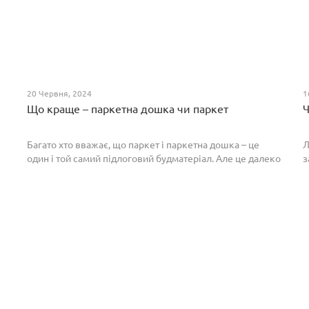
20 Червня, 2024
1
Що краще – паркетна дошка чи паркет
Ч
Багато хто вважає, що паркет і паркетна дошка – це
Л
один і той самий підлоговий будматеріал. Але це далеко
з
не так. Спільним у них є тільки те, що вони виготовлені з
П
екологічно чистого і природного мате...
п
р