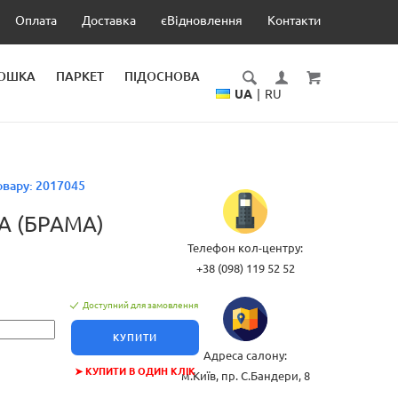
Оплата
Доставка
єВідновлення
Контакти
ДОШКА
ПАРКЕТ
ПІДОСНОВА
UA
|
RU
овару:
2017045
A (БРАМА)
Телефон кол-центру:
+38 (098) 119 52 52
Доступний для замовлення
КУПИТИ
Адреса салону:
➤ КУПИТИ В ОДИН КЛІК
м.Київ, пр. С.Бандери, 8