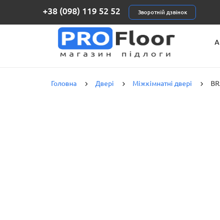
+38 (098) 119 52 52
Зворотній дзвінок
А
К
Головна
Двері
Міжкімнатні двері
BR