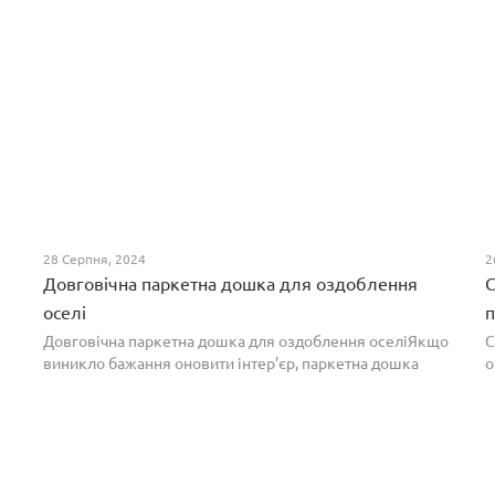
28 Серпня, 2024
2
Довговічна паркетна дошка для оздоблення
С
оселі
п
Довговічна паркетна дошка для оздоблення оселіЯкщо
С
виникло бажання оновити інтер’єр, паркетна дошка
о
горіх додасть вишуканості. Таке екзотичне покриття
п
вражає фактурою, а поєднання світлих та темних ві...
т
н