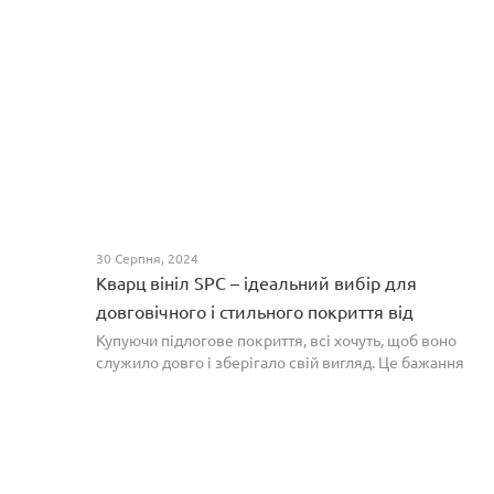
30 Серпня, 2024
Кварц вініл SPC – ідеальний вибір для
довговічного і стильного покриття від
PROFLOOR
Купуючи підлогове покриття, всі хочуть, щоб воно
служило довго і зберігало свій вигляд. Це бажання
може здійснитися, якщо вибрати кварц-вініл SPC. Хоча
цей матеріал з'явився нещодавно, він швидко став...