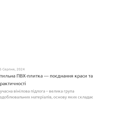
6 Серпня, 2024
тильна ПВХ-плитка — поєднання краси та
рактичності
учасна вінілова підлога – велика група
здоблювальних матеріалів, основу яких складає
олівінілхлорид. Оптимальним співвідношенням ціни
а якості вирізняються плитки ПВХ, які по структурі
агадують л...