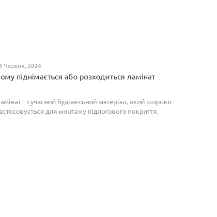
6 Червня, 2024
ому піднімається або розходиться ламінат
амінат – сучасний будівельний матеріал, який широко
астосовується для монтажу підлогового покриття.
роте, якщо неправильно укласти ламіноване
окриття, то надалі в процесі експлуатації воно може
о...