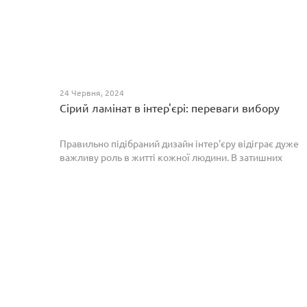
24 Червня, 2024
Сірий ламінат в інтер'єрі: переваги вибору
Правильно підібраний дизайн інтер'єру відіграє дуже
важливу роль в житті кожної людини. В затишних
кімнатах з сучасним інтер'єром легко відпочивати,
працювати та проводити спільний час з родиною. Сіри...