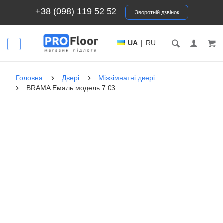
+38 (098) 119 52 52
Зворотній дзвінок
UA
|
RU
Головна
Двері
Міжкімнатні двері
BRAMA Емаль модель 7.03