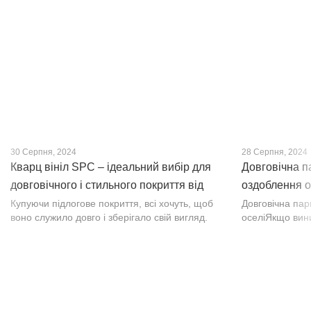
30 Серпня, 2024
28 Серпня, 2024
Кварц вініл SPC – ідеальний вибір для
Довговічна п
довговічного і стильного покриття від
оздоблення о
PROFLOOR
Купуючи підлогове покриття, всі хочуть, щоб
Довговічна па
воно служило довго і зберігало свій вигляд.
оселіЯкщо вин
Це бажання може здійснитися, якщо вибрати
інтер’єр, парк
кварц-вініл SPC. Хоча цей матеріал з'явився
вишуканості. Т
нещодавно, він швидко став...
фактурою, а по