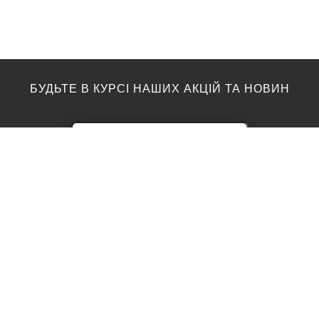
БУДЬТЕ В КУРСІ НАШИХ АКЦІЙ ТА НОВИН
ПІДЛОГА
ТОП ВИРОБНИКИ
Акції
AGT
Barlinek
Ламінат
Kronotex
Egger
Вінілова підлога
Moduleo
Паркетна дошка
Classen