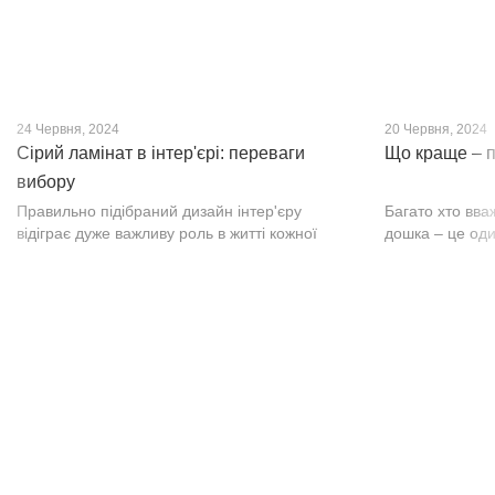
24 Червня, 2024
20 Червня, 2024
Сірий ламінат в інтер'єрі: переваги
Що краще – п
вибору
Правильно підібраний дизайн інтер'єру
Багато хто вва
відіграє дуже важливу роль в житті кожної
дошка – це оди
людини. В затишних кімнатах з сучасним
будматеріал. А
інтер'єром легко відпочивати, працювати та
у них є тільки 
проводити спільний час з родиною. Сіри...
екологічно чист